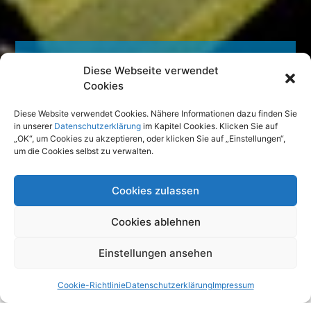
Diese Webseite verwendet
Cookies
Willkommen bei Manfreda. Wir sind eine
familiengeführte Steuerkanzlei mit dem
Diese Website verwendet Cookies. Nähere Informationen dazu finden Sie
Fokus auf mittelständische Unternehmen.
in unserer
Datenschutzerklärung
im Kapitel Cookies. Klicken Sie auf
Mit Ihren Anliegen zur
„OK“, um Cookies zu akzeptieren, oder klicken Sie auf „Einstellungen“,
Steuerminimierung,
um die Cookies selbst zu verwalten.
Personalverrechnung,
Unternehmensgründung und mehr sind Sie
bei uns richtig.
Cookies zulassen
MEHR
Cookies ablehnen
Einstellungen ansehen
Cookie-Richtlinie
Datenschutzerklärung
Impressum