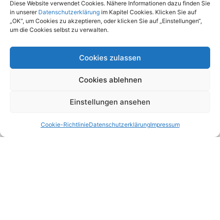
Diese Website verwendet Cookies. Nähere Informationen dazu finden Sie
in unserer
Datenschutzerklärung
im Kapitel Cookies. Klicken Sie auf
„OK“, um Cookies zu akzeptieren, oder klicken Sie auf „Einstellungen“,
um die Cookies selbst zu verwalten.
Cookies zulassen
Kontakt aufnehmen
Cookies ablehnen
Falkestraße 1, 1010 Wien
Einstellungen ansehen
+43/1/512 14 01/0
+43/1/512 14 01/44
Cookie-Richtlinie
Datenschutzerklärung
Impressum
office@manfreda.at
Rechtliches
Startseite
Datenschutzerklärung